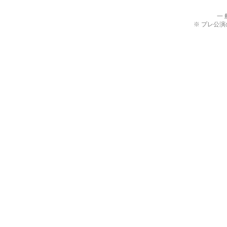
一 
※ プレ公演