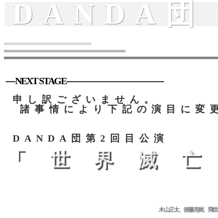
DANDA団
----NEXT STAGE----------------------------------------
申し訳ございません。
諸事情により下記の演目に変
DANDA団第2回目公演
「世界滅
木 山正太、後藤克樹、飛世